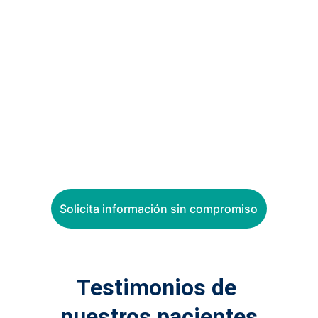
Tu sonrisa no debería esperar. 
En 
Clínica Dental Barqueta te ayudamos a 
acceder a los tratamientos que 
necesitas con opciones de financiación 
adaptadas a ti. 
Infórmate sin 
compromiso y empieza hoy a cuidar tu 
salud bucodental.
Solicita información sin compromiso
Testimonios de 
nuestros pacientes