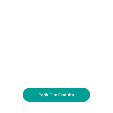
En Clínica Dental Barqueta, tu salud 
bucodental es nuestra prioridad. 
Contamos con la mejor tecnología y un 
equipo especializado para ofrecerte la 
atención que mereces.
¡Solicita tu cita gratuita ahora y da el 
primer paso hacia una sonrisa perfecta!
Pedir Cita Gratuita