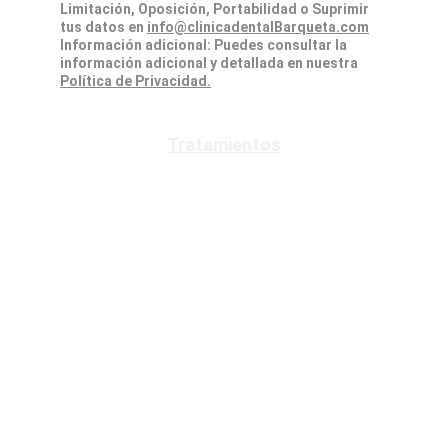
Limitación, Oposición, Portabilidad o Suprimir 
tus datos en 
info@clinicadentalBarqueta.com
Información adicional: Puedes consultar la 
información adicional y detallada en nuestra 
Política de Privacidad.
Tratamientos
Implantes Dentales
Ortodoncia
Invisalign
Odontología Estética
Carillas Dentales
Blanqueamiento Dental
Periodoncia
Odontopediatría