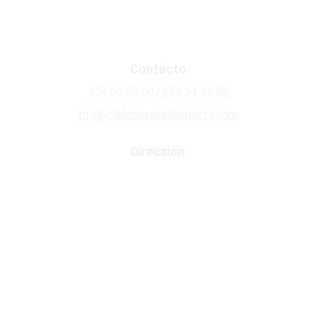
Odontología Conservadora
Limpieza Dental
Contacto
954 00 50 00
 / 
658 24 32 50
info@clinicadentalbarqueta.com
Dirección
Av. Concejal Alberto Jiménez Becerril, 1 · 
41009 · Sevilla
Política de Privacidad
Aviso Legal