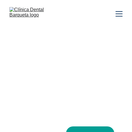
Clínica Dental en Sevilla
Consigue una 
sonrisa perfecta 
con los mejores 
especialistas en 
salud bucodental 