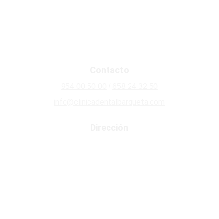
Odontopediatría
Odontología Conservadora
Limpieza Dental
Contacto
954 00 50 00
 / 
658 24 32 50
info@clinicadentalbarqueta.com
Dirección
Av. Concejal Alberto Jiménez Becerril, 1 · 
41009 · Sevilla
Política de Privacidad