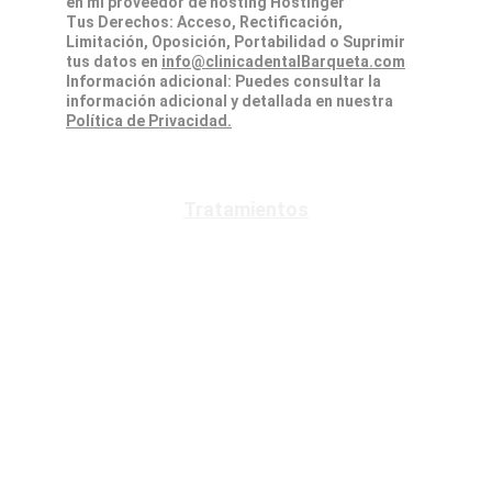
en mi proveedor de hosting Hostinger
Tus Derechos: Acceso, Rectificación, 
Limitación, Oposición, Portabilidad o Suprimir 
tus datos en 
info@clinicadentalBarqueta.com
Información adicional: Puedes consultar la 
información adicional y detallada en nuestra 
Política de Privacidad.
Tratamientos
Implantes Dentales
Ortodoncia
Invisalign
Odontología Estética
Carillas Dentales
Blanqueamiento Dental
Periodoncia