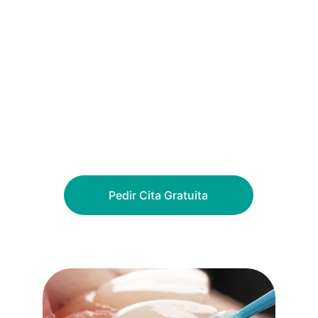
En Clínica Dental Barqueta, tu salud 
bucodental es nuestra prioridad. 
Contamos con la mejor tecnología y un 
equipo especializado para ofrecerte la 
atención que mereces.
¡Solicita tu cita gratuita ahora y da el 
primer paso hacia una sonrisa perfecta!
Pedir Cita Gratuita